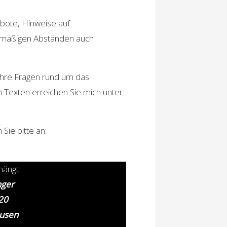
ebote, Hinweise auf
gelmäßigen Abständen auch
e Ihre Fragen rund um das
 Texten erreichen Sie mich unter:
 Sie bitte an:
hängt:
nger
20
usen