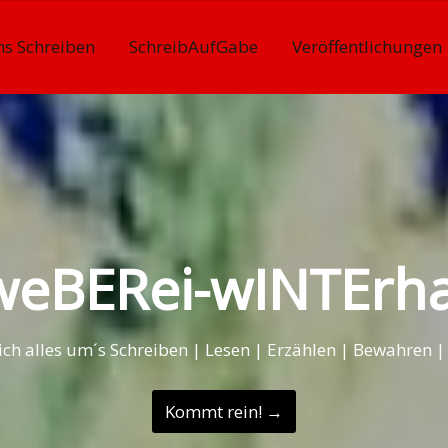
s Schreiben
SchreibAufGabe
Veröffentlichungen
weBERei-wINTErh
sich alles um´s Schreiben | Lesen | Erzählen | Bewahren |
Kommt rein! →