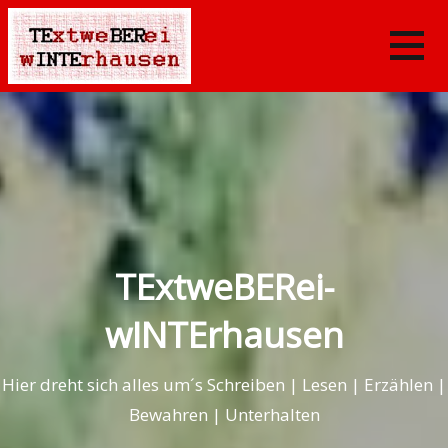
Skip
to
content
TExtweBERei-
wINTErhausen
Hier dreht sich alles um´s Schreiben | Lesen | Erzählen |
Bewahren | Unterhalten