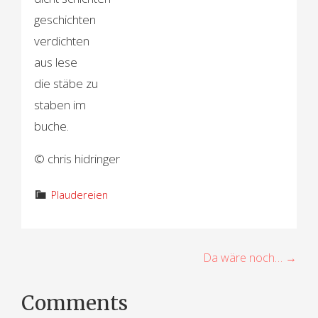
geschichten
verdichten
aus lese
die stäbe zu
staben im
buche.
© chris hidringer
Plaudereien
B
Da wäre noch… →
e
Comments
i