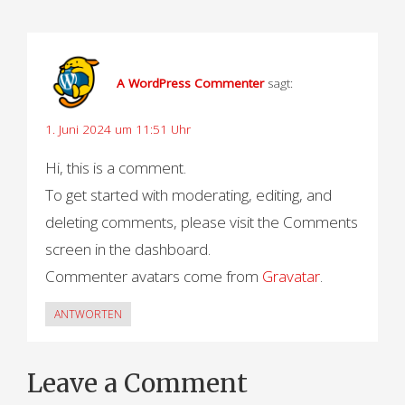
t
r
A WordPress Commenter
sagt:
a
g
1. Juni 2024 um 11:51 Uhr
s
Hi, this is a comment.
n
To get started with moderating, editing, and
deleting comments, please visit the Comments
a
screen in the dashboard.
v
Commenter avatars come from
Gravatar
.
i
ANTWORTEN
g
a
Leave a Comment