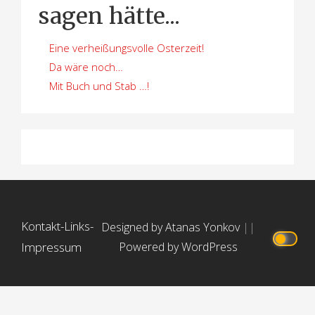
sagen hätte...
Eine verheißungsvolle Osterzeit!
Da wäre noch…
Mit Buch und Stab …!
Kontakt-Links-
Designed by Atanas Yonkov
||
Impressum
Powered by WordPress